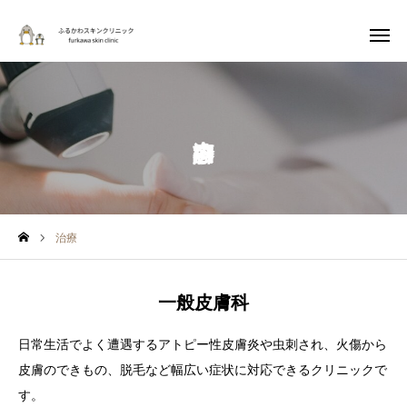
ホーム
›
診療内容
WEB予約
診療案内
アクセス
Instagram
当院について
治療
医師紹介
一般皮膚科
お知らせ
日常生活でよく遭遇するアトピー性皮膚炎や虫刺され、火傷から
診療内容
皮膚のできもの、脱毛など幅広い症状に対応できるクリニックで
す。
お悩みから探す