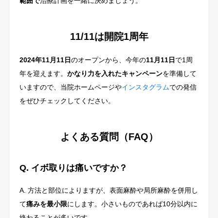
範囲で
治療計画を一緒に決めましょう。
11/11は開院1周年
2024年11月11日
のオープンから、今年の
11月11日
で1周
年を迎えます。
かなり力を入れたキャンペーン
を準備して
いますので、当院ホームページや
インスタグラム
での発信
をぜひチェックしてください。
よくある質問（FAQ）
Q. イボ取りは痛いですか？
A. 方法と部位によりますが、表面麻酔や局所麻酔を併用し
て
痛みを最小限
にします。小さいものであれば10分以内に
終わることが多いです。