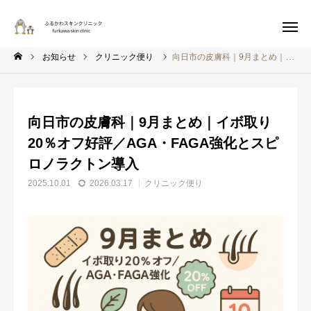
ホーム
›
お知らせ
›
向日市の皮膚科｜9月まとめ｜イボ取り20％オフ好評
／AGA・FAGA強化とスピロノラクトン導入
お知らせ
クリニック便り
向日市の皮膚科｜9月まとめ｜イボ取り20％オフ好評／AGA・FAGA強化とスピロノラクトン導入
WEB予約
診療案内
向日市の皮膚科｜9月まとめ｜イボ取り
アクセス
Instagram
20％オフ好評／AGA・FAGA強化とスピ
ロノラクトン導入
当院について
2025.10.01
2026.03.17
クリニック便り
医師紹介
お知らせ
診療内容
お悩みから探す