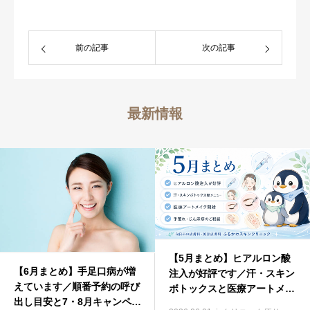
前の記事
次の記事
最新情報
【5月まとめ】ヒアルロン酸
【6月まとめ】手足口病が増
注入が好評です／汗・スキン
えています／順番予約の呼び
ボトックスと医療アートメイ
出し目安と7・8月キャンペー
ク開始｜向日市の皮膚科・美