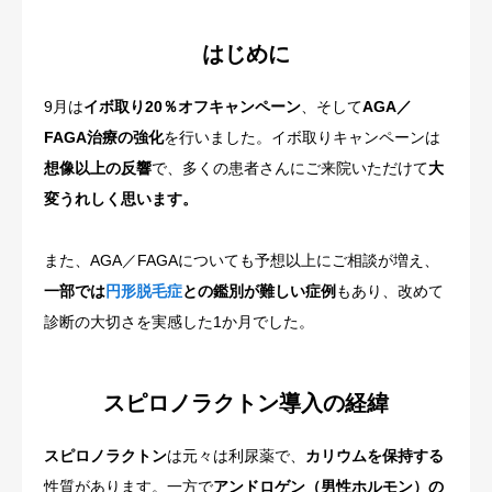
はじめに
9月は
イボ取り20％オフキャンペーン
、そして
AGA／
FAGA治療の強化
を行いました。イボ取りキャンペーンは
想像以上の反響
で、多くの患者さんにご来院いただけて
大
変うれしく思います。
また、AGA／FAGAについても予想以上にご相談が増え、
一部では
円形脱毛症
との鑑別が難しい症例
もあり、改めて
診断の大切さを実感した1か月でした。
スピロノラクトン導入の経緯
スピロノラクトン
は元々は利尿薬で、
カリウムを保持する
性質があります。一方で
アンドロゲン（男性ホルモン）の