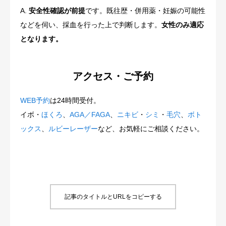
A.
安全性確認が前提
です。既往歴・併用薬・妊娠の可能性
などを伺い、採血を行った上で判断します。
女性のみ適応
となります。
アクセス・ご予約
WEB予約
は24時間受付。
イボ・
ほくろ
、
AGA／FAGA
、
ニキビ
・
シミ
・
毛穴
、
ボト
ックス
、
ルビーレーザー
など、お気軽にご相談ください。
記事のタイトルとURLをコピーする