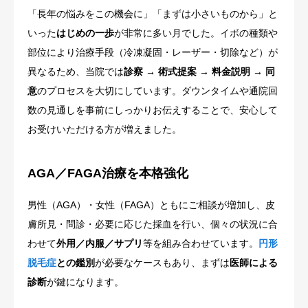
「長年の悩みをこの機会に」「まずは小さいものから」と
いった
はじめの一歩
が非常に多い月でした。イボの種類や
部位により治療手段（冷凍凝固・レーザー・切除など）が
異なるため、当院では
診察 → 術式提案 → 料金説明 → 同
意
のプロセスを大切にしています。ダウンタイムや通院回
数の見通しを事前にしっかりお伝えすることで、安心して
お受けいただける方が増えました。
AGA／FAGA治療を本格強化
男性（AGA）・女性（FAGA）ともにご相談が増加し、皮
膚所見・問診・必要に応じた採血を行い、個々の状況に合
わせて
外用／内服／サプリ
等を組み合わせています。
円形
脱毛症
との鑑別
が必要なケースもあり、まずは
医師による
診断
が鍵になります。