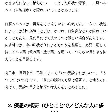
かさぶたになって
治らない
――こうした症状の背景に、口唇ヘル
取扱い機器・治療一覧
ペス（単純疱疹）が隠れていることがあります。
料金一覧
口唇ヘルペスは、再発をくり返しやすい病気です。一方で、状態
によっては別の病気（とびひ、かぶれ、口角炎など）が紛れてい
☆一緒に働いてみませんか☆
ることもあり、見た目だけで決めるのは難しい場合があります。
皮膚科では、今の症状が何によるものかを整理し、必要に応じて
アクセス
抗ウイルス薬（飲み薬・塗り薬）を用いて、つらさや長引きを抑
えることを目指します。
WEB予約
向日市・長岡京市・乙訓エリアで「いつ受診すればいい？」「う
つるのはいつまで？」「前兆の段階でも薬は必要？」と迷う方に
向けて、受診の目安と治療の考え方をまとめました。
2. 疾患の概要（ひとことで／どんな人に多