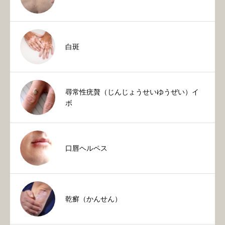
白斑
尋常性疣贅（じんじょうせいゆうぜい）イ
ボ
口唇ヘルペス
乾癬（かんせん）