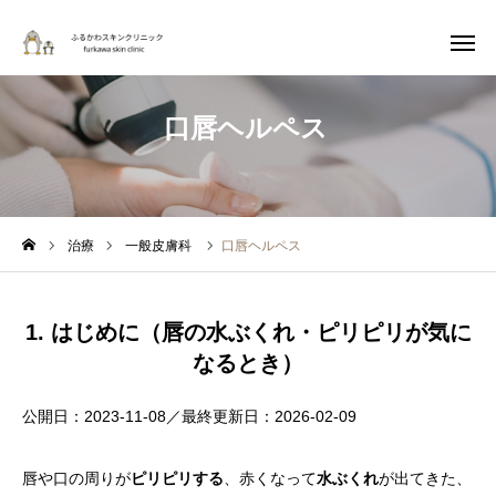
ホーム
›
診療内容
›
一般皮膚科
›
口唇ヘルペス
口唇ヘルペス
WEB予約
診療案内
アクセス
Instagram
治療
一般皮膚科
口唇ヘルペス
当院について
医師紹介
1. はじめに（唇の水ぶくれ・ピリピリが気に
なるとき）
お知らせ
公開日：2023-11-08／最終更新日：2026-02-09
診療内容
唇や口の周りが
ピリピリする
、赤くなって
水ぶくれ
が出てきた、
お悩みから探す