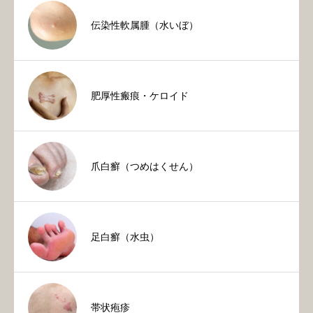
伝染性軟属腫（水いぼ）
肥厚性瘢痕・ケロイド
爪白癬（つめはくせん）
足白癬（水虫）
帯状疱疹